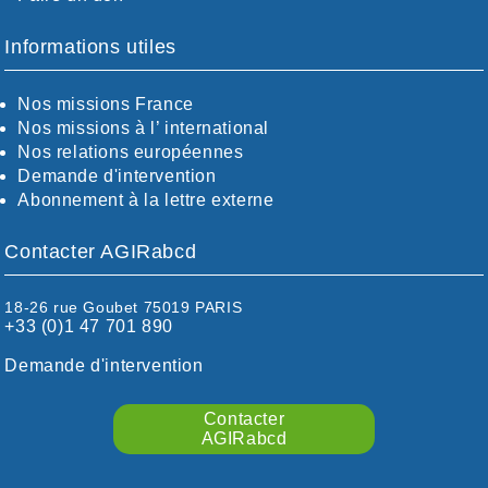
BOUCHES-DU-RHÖNE / ALPES
CHARENTE-MARITIME
Informations utiles
CÖTE-D'OR
CÖTES-D'ARMOR
Nos missions France
DORDOGNE
Nos missions à l’ international
DRÖME / ARDÈCHE
Nos relations européennes
ESSONNE
Demande d'intervention
EURE-ET-LOIR
Abonnement à la lettre externe
EURE/SEINE-MARITIME
FINISTÈRE
Contacter AGIRabcd
GARD
HAUTE-GARONNE
HAUTES-PYRÉNÉES
18-26 rue Goubet 75019 PARIS
+33 (0)1 47 701 890
HÉRAULT
ILLE ET VILAINE
Demande d'intervention
ISÈRE
LIMOUSIN
Contacter
LOIRE
AGIRabcd
LOIRE / OCÉAN
LOT