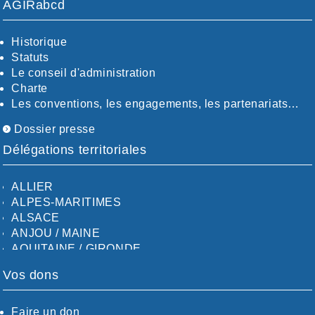
AGIRabcd
Historique
Statuts
Le conseil d'administration
Charte
Les conventions, les engagements, les partenariats…
Dossier presse
Délégations territoriales
ALLIER
ALPES-MARITIMES
ALSACE
ANJOU / MAINE
AQUITAINE / GIRONDE
AQUITAINE / SUD
Vos dons
AUDE
AUVERGNE / SUD
CALVADOS-ORNE
Faire un don