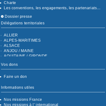
Charte
Les conventions, les engagements, les partenariats…
Dossier presse
Délégations territoriales
ALLIER
ALPES-MARITIMES
ALSACE
ANJOU / MAINE
AQUITAINE / GIRONDE
AQUITAINE / SUD
Vos dons
AUDE
AUVERGNE / SUD
Faire un don
CALVADOS-ORNE
BOUCHES-DU-RHÖNE / ALPES
CHARENTE-MARITIME
Informations utiles
CÖTE-D'OR
CÖTES-D'ARMOR
Nos missions France
DORDOGNE
Nos missions à l’ international