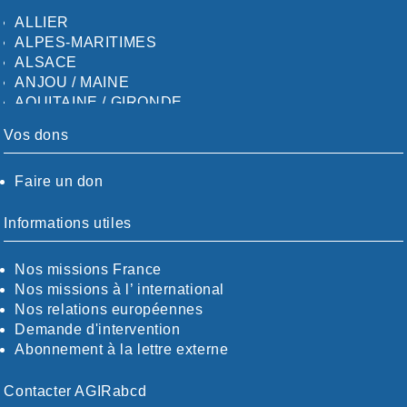
ALLIER
ALPES-MARITIMES
ALSACE
ANJOU / MAINE
AQUITAINE / GIRONDE
AQUITAINE / SUD
Vos dons
AUDE
AUVERGNE / SUD
Faire un don
CALVADOS-ORNE
BOUCHES-DU-RHÖNE / ALPES
CHARENTE-MARITIME
Informations utiles
CÖTE-D'OR
CÖTES-D'ARMOR
Nos missions France
DORDOGNE
Nos missions à l’ international
DRÖME / ARDÈCHE
Nos relations européennes
ESSONNE
Demande d'intervention
EURE-ET-LOIR
Abonnement à la lettre externe
EURE/SEINE-MARITIME
FINISTÈRE
Contacter AGIRabcd
GARD