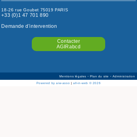
HAUTE-GARONNE
18-26 rue Goubet 75019 PARIS
HAUTES-PYRÉNÉES
+33 (0)1 47 701 890
HÉRAULT
ILLE ET VILAINE
Demande d'intervention
ISÈRE
LIMOUSIN
Contacter
LOIRE
AGIRabcd
LOIRE / OCÉAN
LOT
LOT-ET-GARONNE
MANCHE
-
-
Mentions légales
Plan du site
Administration
MARNE
Powered by aiw-asso
|
all-in-web © 2026
MEURTHE-ET-MOSELLE
MORBIHAN
MOSELLE
NIÈVRE/YONNE
NORD
NORSEINOISE
OISE
ORLÉANAIS