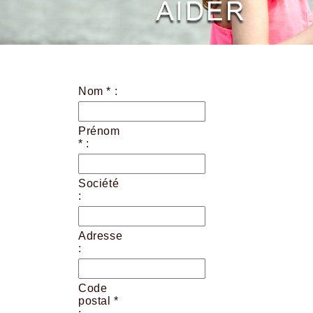
Nom * :
Prénom
* :
Société
:
Adresse
:
Code
postal *