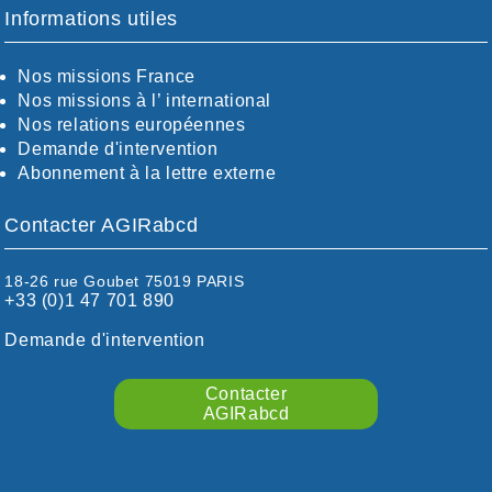
CHARENTE-MARITIME
Informations utiles
CÖTE-D'OR
CÖTES-D'ARMOR
Nos missions France
DORDOGNE
Nos missions à l’ international
DRÖME / ARDÈCHE
Nos relations européennes
ESSONNE
Demande d'intervention
EURE-ET-LOIR
Abonnement à la lettre externe
EURE/SEINE-MARITIME
FINISTÈRE
Contacter AGIRabcd
GARD
HAUTE-GARONNE
HAUTES-PYRÉNÉES
18-26 rue Goubet 75019 PARIS
+33 (0)1 47 701 890
HÉRAULT
ILLE ET VILAINE
Demande d'intervention
ISÈRE
LIMOUSIN
Contacter
LOIRE
AGIRabcd
LOIRE / OCÉAN
LOT
LOT-ET-GARONNE