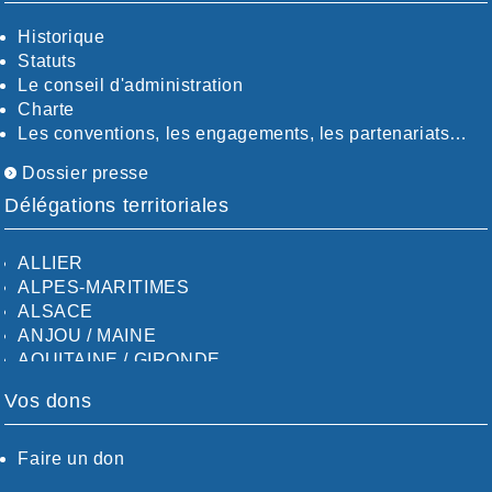
Historique
Statuts
Le conseil d'administration
Charte
Les conventions, les engagements, les partenariats…
Dossier presse
Délégations territoriales
ALLIER
ALPES-MARITIMES
ALSACE
ANJOU / MAINE
AQUITAINE / GIRONDE
AQUITAINE / SUD
Vos dons
AUDE
AUVERGNE / SUD
CALVADOS-ORNE
Faire un don
BOUCHES-DU-RHÖNE / ALPES