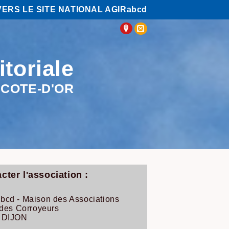
VERS LE SITE NATIONAL AGIRabcd
itoriale
COTE-D'OR
cter l'association :
bcd - Maison des Associations
 des Corroyeurs
 DIJON