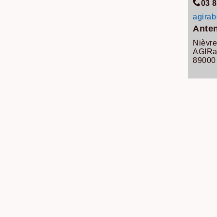
03 8
agirab
Anten
Nièvr
AGIRa
8900