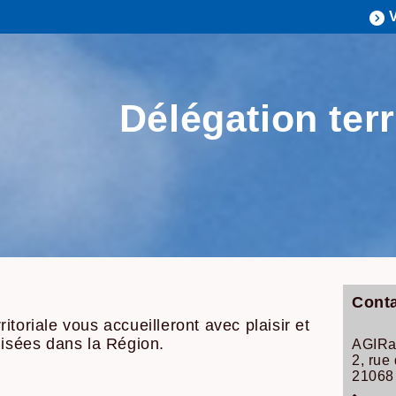
Délégation terr
Conta
toriale vous accueilleront avec plaisir et
lisées dans la Région.
AGIRa
2, rue
21068