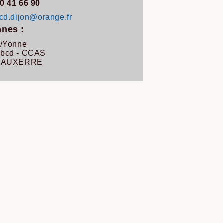
0 41 66 90
cd.dijon@orange.fr
nes :
e/Yonne
bcd - CCAS
0 AUXERRE